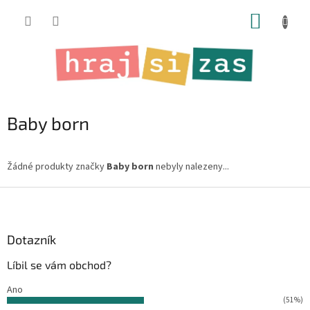
Přejít
NÁKUP
na
obsah
KOŠÍK
Baby born
Žádné produkty značky
Baby born
nebyly nalezeny...
Z
á
p
a
Dotazník
t
Líbil se vám obchod?
í
Ano
(51%)