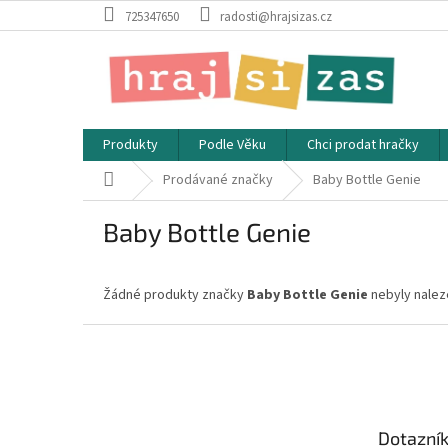
Přejít
725347650
radosti@hrajsizas.cz
na
obsah
Produkty
Podle Věku
Chci prodat hračky
Domů
Prodávané značky
Baby Bottle Genie
Baby Bottle Genie
Žádné produkty značky
Baby Bottle Genie
nebyly naleze
Z
á
p
a
t
Dotazní
í