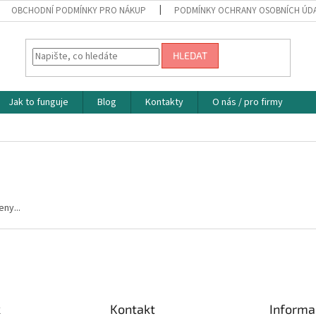
OBCHODNÍ PODMÍNKY PRO NÁKUP
PODMÍNKY OCHRANY OSOBNÍCH ÚD
HLEDAT
Jak to funguje
Blog
Kontakty
O nás / pro firmy
ny...
k
Kontakt
Informa