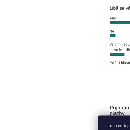
Líbil se 
Ano
Ne
Všichni jsou
jsem letadl
Počet hlasů
Přijímám
platby
Tento web po