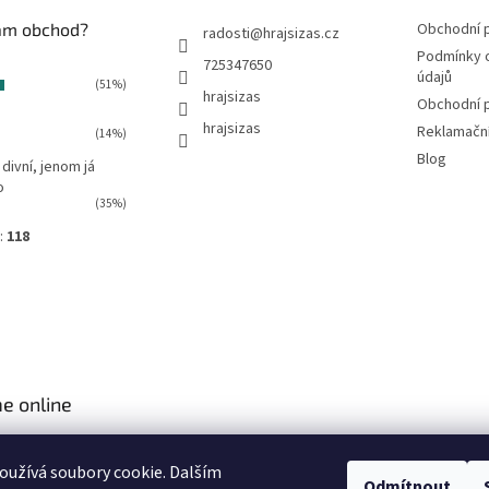
vám obchod?
Obchodní 
radosti
@
hrajsizas.cz
Podmínky 
725347650
údajů
(51%)
hrajsizas
Obchodní 
hrajsizas
Reklamačn
(14%)
Blog
 divní, jenom já
o
(35%)
:
118
e online
užívá soubory cookie. Dalším
Odmítnout