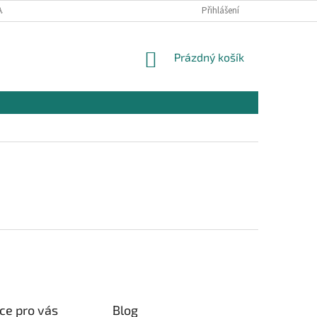
AJŮ
OBCHODNÍ PODMÍNKY PRO NÁKUP
Přihlášení
REKLAMAČNÍ PODMÍNKY
NÁKUPNÍ
Prázdný košík
KOŠÍK
ce pro vás
Blog