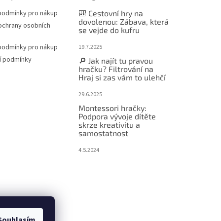
podmínky pro nákup
🎒 Cestovní hry na
dovolenou: Zábava, která
ochrany osobních
se vejde do kufru
podmínky pro nákup
19.7.2025
í podmínky
🔎 Jak najít tu pravou
hračku? Filtrování na
Hraj si zas vám to ulehčí
29.6.2025
Montessori hračky:
Podpora vývoje dítěte
skrze kreativitu a
samostatnost
4.5.2024
Souhlasím