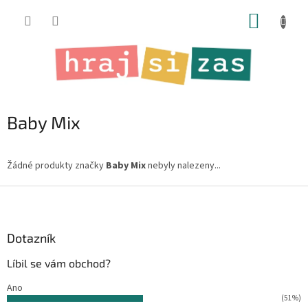
Přejít
NÁKUP
na
obsah
KOŠÍK
Baby Mix
Žádné produkty značky
Baby Mix
nebyly nalezeny...
Z
á
p
a
Dotazník
t
Líbil se vám obchod?
í
Ano
(51%)