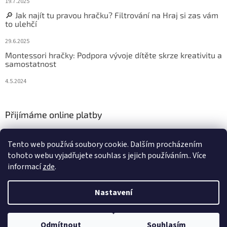
19.7.2025
🔎 Jak najít tu pravou hračku? Filtrování na Hraj si zas vám
to ulehčí
29.6.2025
Montessori hračky: Podpora vývoje dítěte skrze kreativitu a
samostatnost
4.5.2024
Přijímáme online platby
Tento web používá soubory cookie. Dalším procházením
tohoto webu vyjadřujete souhlas s jejich používáním.. Více
informací
zde
.
Vytvořil Shoptet
Nastavení
Copyright 2026
Hraj si zas
. Všechna práva vyhrazena.
Upravit
Odmítnout
Souhlasím
nastavení cookies