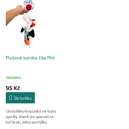
r
p
o
i
d
s
u
p
k
r
t
o
ů
d
u
k
Plyšová spirála čáp Phil
t
ů
Skladem
95 Kč
Do košíku
Chrastítko/kousátko ve tvaru
spirály, které lze upevnit na
kočárek, nebo postýlku.