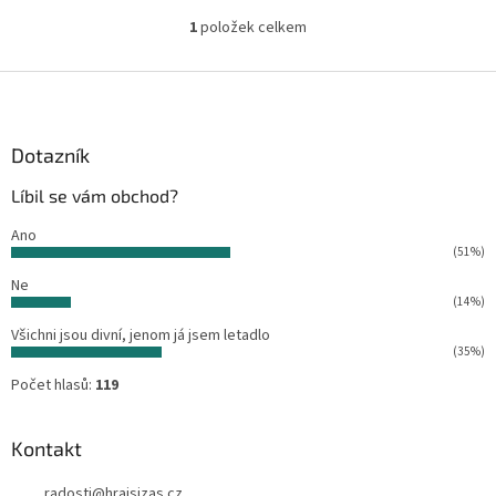
1
položek celkem
O
v
l
Z
á
á
d
p
a
a
Dotazník
c
t
í
Líbil se vám obchod?
í
p
r
Ano
v
(51%)
k
Ne
y
(14%)
v
ý
Všichni jsou divní, jenom já jsem letadlo
p
(35%)
i
Počet hlasů:
119
s
u
Kontakt
radosti
@
hrajsizas.cz