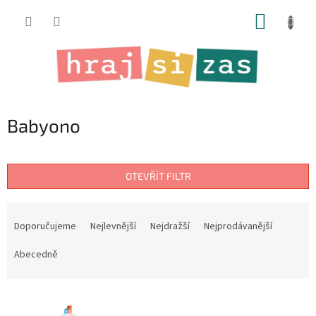
Přejít
NÁKUP
na
obsah
KOŠÍK
Babyono
OTEVŘÍT FILTR
Ř
a
Doporučujeme
Nejlevnější
Nejdražší
Nejprodávanější
z
e
Abecedně
n
í
V
p
ý