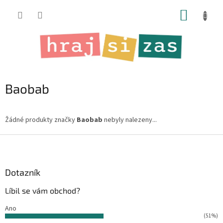
Přejít
NÁKUP
na
obsah
KOŠÍK
Baobab
Žádné produkty značky
Baobab
nebyly nalezeny...
Z
á
p
a
Dotazník
t
Líbil se vám obchod?
í
Ano
(51%)