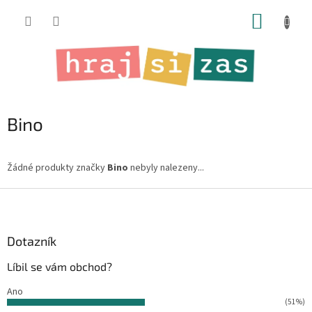
Přejít
NÁKUP
na
obsah
KOŠÍK
Bino
Žádné produkty značky
Bino
nebyly nalezeny...
Z
á
p
a
Dotazník
t
Líbil se vám obchod?
í
Ano
(51%)