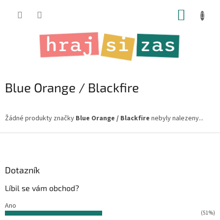
Přejít
NÁKUP
na
obsah
KOŠÍK
Blue Orange / Blackfire
Žádné produkty značky
Blue Orange / Blackfire
nebyly nalezeny...
Z
á
p
a
Dotazník
t
Líbil se vám obchod?
í
Ano
(51%)