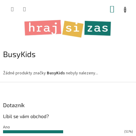
Přejít
NÁKUP
na
obsah
KOŠÍK
BusyKids
Žádné produkty značky
BusyKids
nebyly nalezeny...
Z
á
p
a
Dotazník
t
Líbil se vám obchod?
í
Ano
(51%)