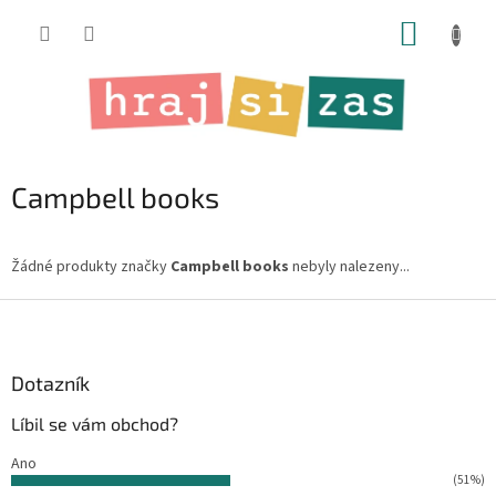
Přejít
NÁKUP
na
obsah
KOŠÍK
Campbell books
Žádné produkty značky
Campbell books
nebyly nalezeny...
Z
á
p
a
Dotazník
t
Líbil se vám obchod?
í
Ano
(51%)