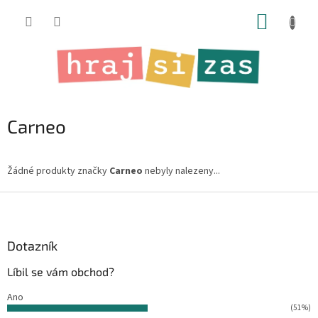
Přejít
NÁKUP
na
obsah
KOŠÍK
Carneo
Žádné produkty značky
Carneo
nebyly nalezeny...
Z
á
p
a
Dotazník
t
Líbil se vám obchod?
í
Ano
(51%)