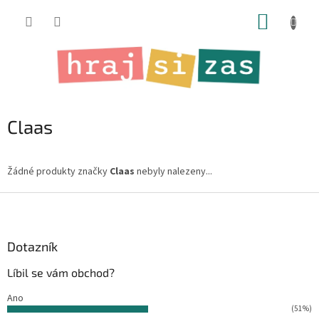
Přejít
NÁKUP
na
obsah
KOŠÍK
Claas
Žádné produkty značky
Claas
nebyly nalezeny...
Z
á
p
a
Dotazník
t
Líbil se vám obchod?
í
Ano
(51%)