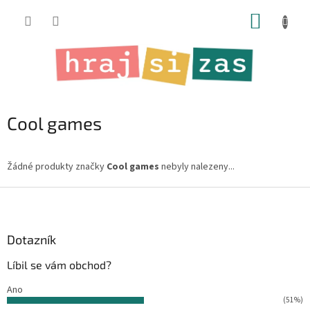
Přejít
NÁKUP
na
obsah
KOŠÍK
Cool games
Žádné produkty značky
Cool games
nebyly nalezeny...
Z
á
p
a
Dotazník
t
Líbil se vám obchod?
í
Ano
(51%)