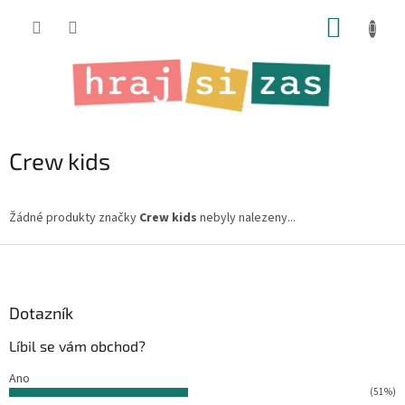
Přejít
NÁKUP
na
obsah
KOŠÍK
Crew kids
Žádné produkty značky
Crew kids
nebyly nalezeny...
Z
á
p
a
Dotazník
t
Líbil se vám obchod?
í
Ano
(51%)