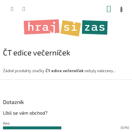
Přejít
NÁKUP
na
obsah
KOŠÍK
ČT edice večerníček
Žádné produkty značky
ČT edice večerníček
nebyly nalezeny...
Z
á
p
a
Dotazník
t
Líbil se vám obchod?
í
Ano
(51%)