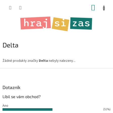
Přejít
NÁKUP
na
obsah
KOŠÍK
Delta
Žádné produkty značky
Delta
nebyly nalezeny...
Z
á
p
a
Dotazník
t
Líbil se vám obchod?
í
Ano
(51%)