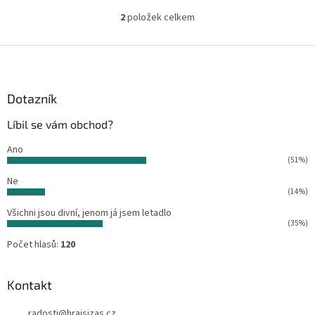
2
položek celkem
O
v
l
Z
á
á
d
p
a
a
Dotazník
c
t
í
Líbil se vám obchod?
í
p
r
Ano
v
(51%)
k
Ne
y
(14%)
v
ý
Všichni jsou divní, jenom já jsem letadlo
p
(35%)
i
Počet hlasů:
120
s
u
Kontakt
radosti
@
hrajsizas.cz