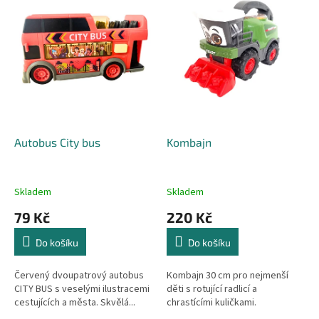
r
p
o
i
d
s
u
p
k
r
t
o
ů
d
u
k
Autobus City bus
Kombajn
t
ů
Skladem
Skladem
79 Kč
220 Kč
Do košíku
Do košíku
Červený dvoupatrový autobus
Kombajn 30 cm pro nejmenší
CITY BUS s veselými ilustracemi
děti s rotující radlicí a
cestujících a města. Skvělá...
chrastícími kuličkami.