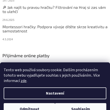
19.7.2025
🔎 Jak najít tu pravou hračku? Filtrování na Hraj si zas vám
to ulehčí
29.6.2025
Montessori hračky: Podpora vývoje dítěte skrze kreativitu a
samostatnost
4.5.2024
Přijímáme online platby
Tento web používá soubory cookie. Dalším procházením
tohoto webu vyjadřujete souhlas s jejich používáním.. Více
informací
zde
.
Vytvořil Shoptet
Nastavení
Copyright 2026
Hraj si zas
. Všechna práva vyhrazena.
Upravit
Odmítnout
Souhlasím
nastavení cookies