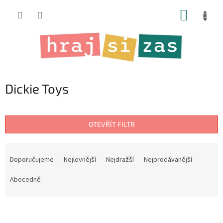
Přejít
NÁKUP
na
obsah
KOŠÍK
Dickie Toys
OTEVŘÍT FILTR
Ř
a
Doporučujeme
Nejlevnější
Nejdražší
Nejprodávanější
z
e
Abecedně
n
í
V
p
ý