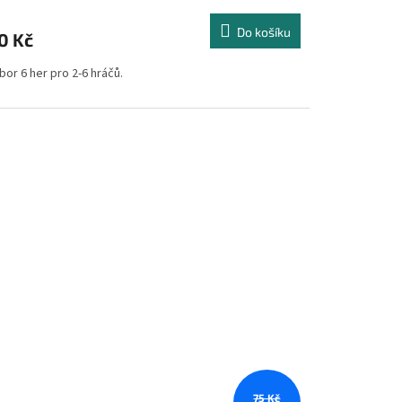
Do košíku
0 Kč
or 6 her pro 2-6 hráčů.
75 Kč