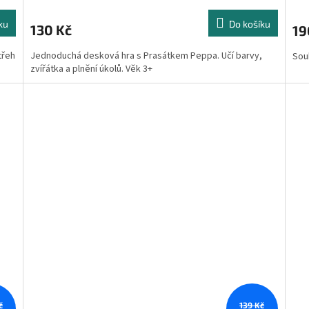
ku
Do košíku
130 Kč
19
třeh
Jednoduchá desková hra s Prasátkem Peppa. Učí barvy,
Soub
zvířátka a plnění úkolů. Věk 3+
č
139 Kč