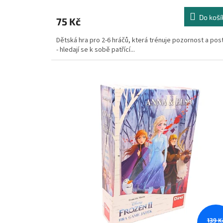
Do koší
75 Kč
Dětská hra pro 2-6 hráčů, která trénuje pozornost a pos
- hledají se k sobě patřící...
139 K