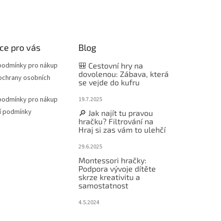
ce pro vás
Blog
podmínky pro nákup
🎒 Cestovní hry na
dovolenou: Zábava, která
ochrany osobních
se vejde do kufru
podmínky pro nákup
19.7.2025
í podmínky
🔎 Jak najít tu pravou
hračku? Filtrování na
Hraj si zas vám to ulehčí
29.6.2025
Montessori hračky:
Podpora vývoje dítěte
skrze kreativitu a
samostatnost
4.5.2024