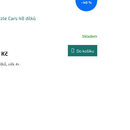
–40 %
zle Cars 48 dílků
Skladem
Do košíku
 Kč
ílků, věk 4+.