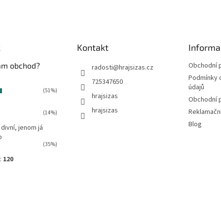
á
d
a
c
í
k
Kontakt
Informa
p
r
vám obchod?
Obchodní 
radosti
@
hrajsizas.cz
v
Podmínky 
725347650
k
údajů
(51%)
y
hrajsizas
Obchodní 
v
hrajsizas
ý
Reklamačn
(14%)
p
Blog
 divní, jenom já
i
o
s
(35%)
u
:
120