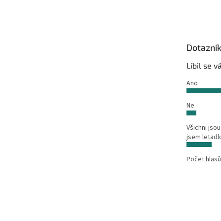
á
p
a
t
Dotazní
í
Líbil se 
Ano
Ne
Všichni jsou
jsem letadl
Počet hlasů