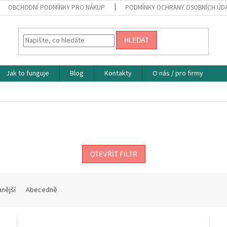
OBCHODNÍ PODMÍNKY PRO NÁKUP
PODMÍNKY OCHRANY OSOBNÍCH ÚD
HLEDAT
Jak to funguje
Blog
Kontakty
O nás / pro firmy
OTEVŘÍT FILTR
nější
Abecedně