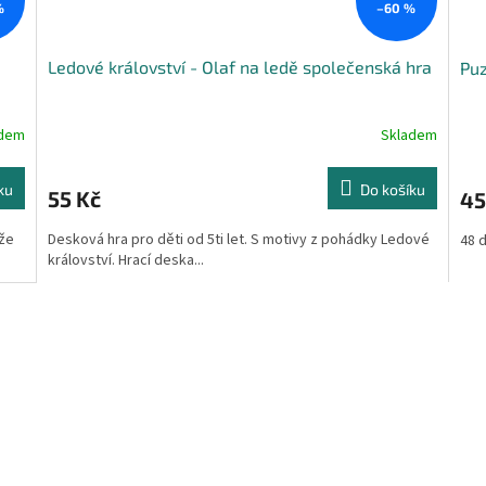
%
–60 %
Ledové království - Olaf na ledě společenská hra
Puz
adem
Skladem
ku
Do košíku
55 Kč
45
ůže
Desková hra pro děti od 5ti let. S motivy z pohádky Ledové
48 d
království. Hrací deska...