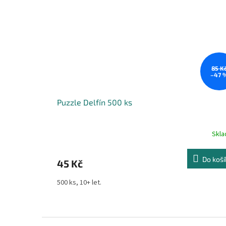
85 K
–47 
Puzzle Delfín 500 ks
Skl
Do koší
45 Kč
500 ks, 10+ let.
Z