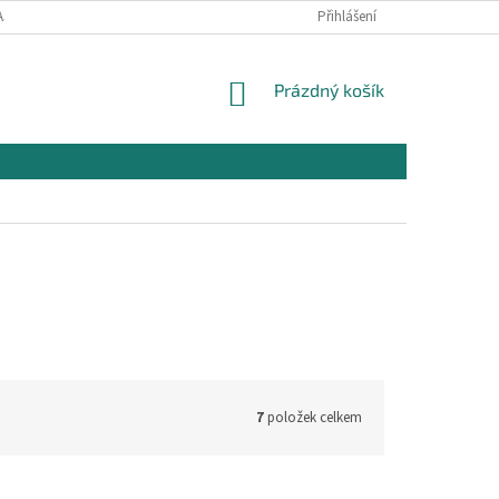
AJŮ
OBCHODNÍ PODMÍNKY PRO NÁKUP
Přihlášení
REKLAMAČNÍ PODMÍNKY
NÁKUPNÍ
Prázdný košík
KOŠÍK
7
položek celkem