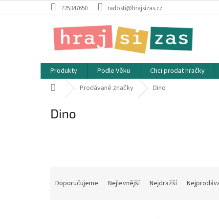
Přejít
725347650
radosti@hrajsizas.cz
na
obsah
Produkty
Podle Věku
Chci prodat hračky
Domů
Prodávané značky
Dino
Dino
Ř
a
Doporučujeme
Nejlevnější
Nejdražší
Nejprodáva
z
e
V
n