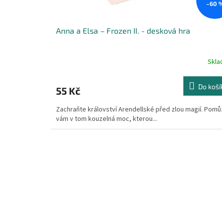
–60 
Anna a Elsa – Frozen II. - desková hra
Skl
Do koší
55 Kč
Zachraňte království Arendellské před zlou magií. Pom
vám v tom kouzelná moc, kterou...