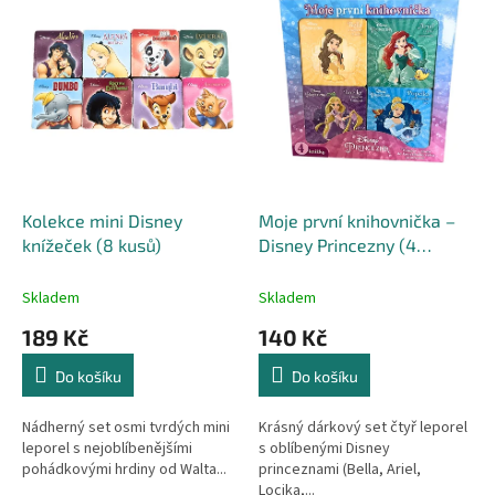
r
p
o
i
d
s
u
p
k
r
t
o
ů
d
u
k
Kolekce mini Disney
Moje první knihovnička –
t
knížeček (8 kusů)
Disney Princezny (4
ů
knížky)
Skladem
Skladem
189 Kč
140 Kč
Do košíku
Do košíku
Nádherný set osmi tvrdých mini
Krásný dárkový set čtyř leporel
leporel s nejoblíbenějšími
s oblíbenými Disney
pohádkovými hrdiny od Walta...
princeznami (Bella, Ariel,
Locika,...