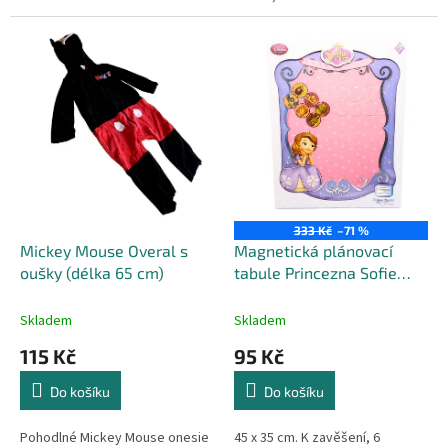
333 Kč
–71 %
Mickey Mouse Overal s
Magnetická plánovací
oušky (délka 65 cm)
tabule Princezna Sofie
první
Skladem
Skladem
115 Kč
95 Kč
Do košíku
Do košíku
Pohodlné Mickey Mouse onesie
45 x 35 cm. K zavěšení, 6