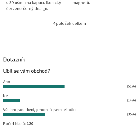
s 3D ušima na kapuci. Ikonický
magnetů.
červeno-černý design.
4
položek celkem
O
v
l
Z
á
á
d
p
a
a
Dotazník
c
t
í
Líbil se vám obchod?
í
p
r
Ano
v
(51%)
k
Ne
y
(14%)
v
ý
Všichni jsou divní, jenom já jsem letadlo
p
(35%)
i
Počet hlasů:
120
s
u