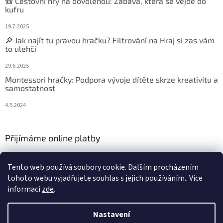
🎒 Cestovní hry na dovolenou: Zábava, která se vejde do
kufru
19.7.2025
🔎 Jak najít tu pravou hračku? Filtrování na Hraj si zas vám
to ulehčí
29.6.2025
Montessori hračky: Podpora vývoje dítěte skrze kreativitu a
samostatnost
4.5.2024
Přijímáme online platby
Tento web používá soubory cookie. Dalším procházením
tohoto webu vyjadřujete souhlas s jejich používáním.. Více
informací
zde
.
Vytvořil Shoptet
Nastavení