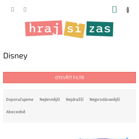
Přejít
NÁKUP
na
obsah
KOŠÍK
Disney
OTEVŘÍT FILTR
Ř
a
Doporučujeme
Nejlevnější
Nejdražší
Nejprodávanější
z
e
Abecedně
n
í
V
p
ý