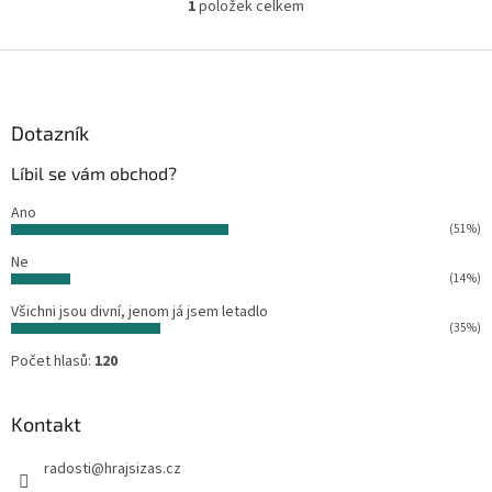
1
položek celkem
O
v
l
Z
á
á
d
p
a
a
Dotazník
c
t
í
Líbil se vám obchod?
í
p
r
Ano
v
(51%)
k
Ne
y
(14%)
v
ý
Všichni jsou divní, jenom já jsem letadlo
p
(35%)
i
Počet hlasů:
120
s
u
Kontakt
radosti
@
hrajsizas.cz