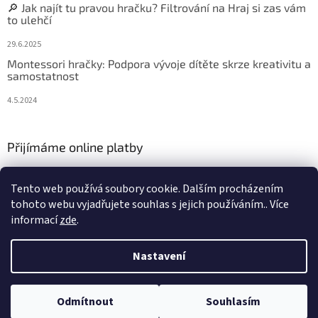
🔎 Jak najít tu pravou hračku? Filtrování na Hraj si zas vám
to ulehčí
29.6.2025
Montessori hračky: Podpora vývoje dítěte skrze kreativitu a
samostatnost
4.5.2024
Přijímáme online platby
Tento web používá soubory cookie. Dalším procházením
tohoto webu vyjadřujete souhlas s jejich používáním.. Více
informací
zde
.
Vytvořil Shoptet
Nastavení
Copyright 2026
Hraj si zas
. Všechna práva vyhrazena.
Upravit
Odmítnout
Souhlasím
nastavení cookies