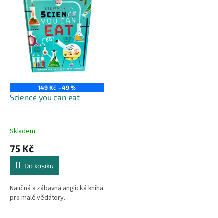
r
p
o
i
d
s
u
p
k
r
t
o
ů
d
u
149 Kč
–49 %
k
Science you can eat
t
ů
Skladem
75 Kč
Do košíku
Naučná a zábavná anglická kniha
pro malé vědátory.