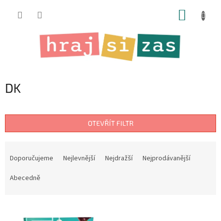
Přejít
NÁKUP
na
obsah
KOŠÍK
DK
OTEVŘÍT FILTR
Ř
a
Doporučujeme
Nejlevnější
Nejdražší
Nejprodávanější
z
e
Abecedně
n
í
V
p
ý