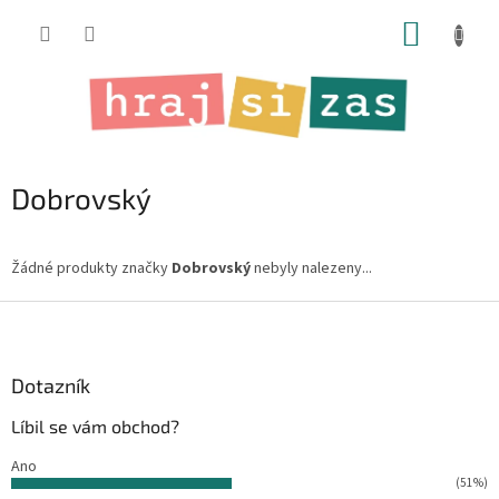
Přejít
NÁKUP
na
obsah
KOŠÍK
Dobrovský
Žádné produkty značky
Dobrovský
nebyly nalezeny...
Z
á
p
a
Dotazník
t
Líbil se vám obchod?
í
Ano
(51%)