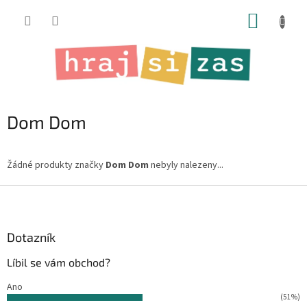
Přejít
NÁKUP
na
obsah
KOŠÍK
Dom Dom
Žádné produkty značky
Dom Dom
nebyly nalezeny...
Z
á
p
a
Dotazník
t
Líbil se vám obchod?
í
Ano
(51%)