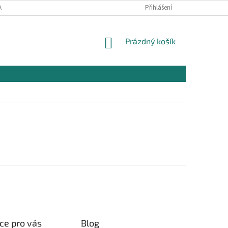
AJŮ
OBCHODNÍ PODMÍNKY PRO NÁKUP
Přihlášení
REKLAMAČNÍ PODMÍNKY
NÁKUPNÍ
Prázdný košík
KOŠÍK
ce pro vás
Blog