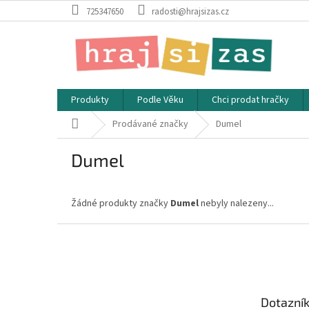
Přejít
725347650
radosti@hrajsizas.cz
na
obsah
Produkty
Podle Věku
Chci prodat hračky
Domů
Prodávané značky
Dumel
Dumel
Žádné produkty značky
Dumel
nebyly nalezeny...
Z
á
p
a
t
Dotazní
í