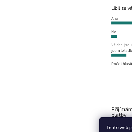
Líbil se 
Ano
Ne
Všichni jsou
jsem letadl
Počet hlasů
Přijímám
platby
Tento web po