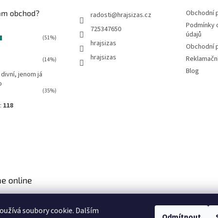
vám obchod?
Obchodní 
radosti
@
hrajsizas.cz
Podmínky 
725347650
údajů
(51%)
hrajsizas
Obchodní 
hrajsizas
Reklamačn
(14%)
Blog
 divní, jenom já
o
(35%)
:
118
e online
užívá soubory cookie. Dalším
Odmítnout