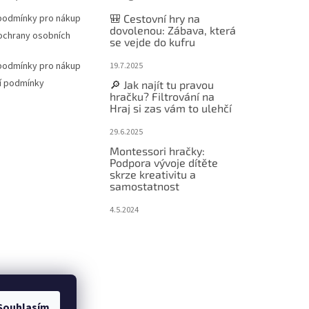
podmínky pro nákup
🎒 Cestovní hry na
dovolenou: Zábava, která
ochrany osobních
se vejde do kufru
podmínky pro nákup
19.7.2025
í podmínky
🔎 Jak najít tu pravou
hračku? Filtrování na
Hraj si zas vám to ulehčí
29.6.2025
Montessori hračky:
Podpora vývoje dítěte
skrze kreativitu a
samostatnost
4.5.2024
Souhlasím