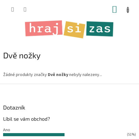
Přejít
NÁKUP
na
obsah
KOŠÍK
Dvě nožky
Žádné produkty značky
Dvě nožky
nebyly nalezeny...
Z
á
p
a
Dotazník
t
Líbil se vám obchod?
í
Ano
(51%)