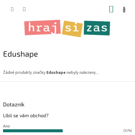
Přejít
NÁKUP
na
obsah
KOŠÍK
Edushape
Žádné produkty značky
Edushape
nebyly nalezeny...
Z
á
p
a
Dotazník
t
Líbil se vám obchod?
í
Ano
(51%)