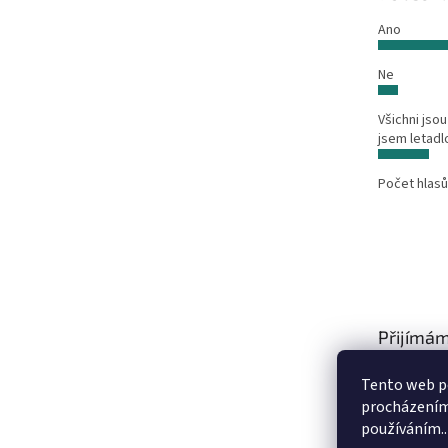
Ano
Ne
Všichni jsou
jsem letadl
Počet hlasů
Přijímám
platby
Tento web po
procházením 
používáním..