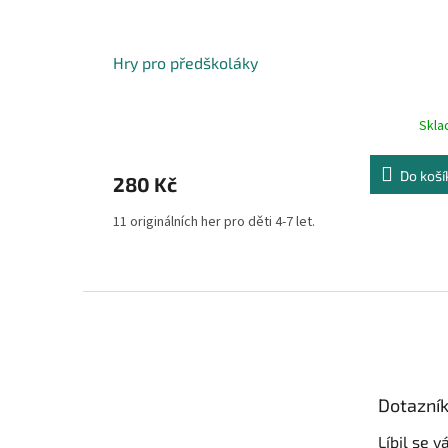
Hry pro předškoláky
Skl
Do koší
280 Kč
11 originálních her pro děti 4-7 let.
Z
á
p
a
t
Dotazní
í
Líbil se 