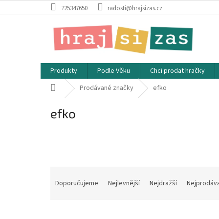
Přejít
725347650
radosti@hrajsizas.cz
na
obsah
Produkty
Podle Věku
Chci prodat hračky
Domů
Prodávané značky
efko
efko
Ř
a
Doporučujeme
Nejlevnější
Nejdražší
Nejprodáva
z
e
V
n