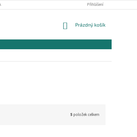
AJŮ
OBCHODNÍ PODMÍNKY PRO NÁKUP
Přihlášení
REKLAMAČNÍ PODMÍNKY
NÁKUPNÍ
Prázdný košík
KOŠÍK
5
položek celkem