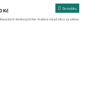
Do košíku
0 Kč
 klasických deskových her. Krabice má již něco za sebou