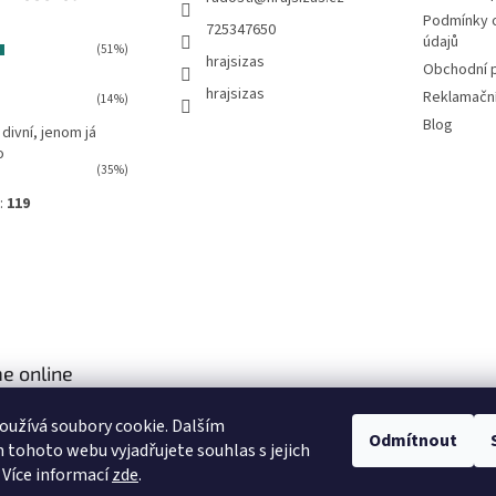
v
Podmínky 
725347650
k
údajů
(51%)
y
hrajsizas
Obchodní 
v
hrajsizas
ý
Reklamačn
(14%)
p
Blog
 divní, jenom já
i
o
s
(35%)
u
:
119
e online
užívá soubory cookie. Dalším
Odmítnout
tohoto webu vyjadřujete souhlas s jejich
 Více informací
zde
.