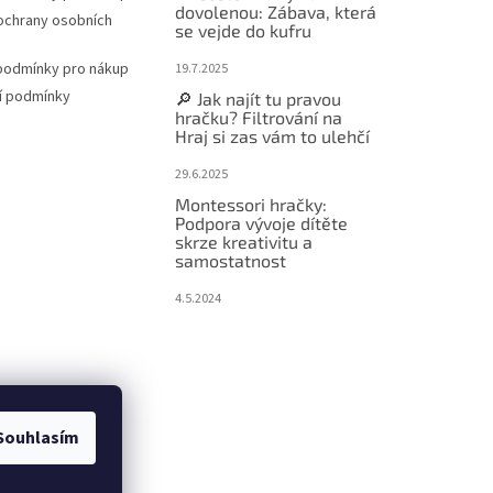
dovolenou: Zábava, která
ochrany osobních
se vejde do kufru
podmínky pro nákup
19.7.2025
í podmínky
🔎 Jak najít tu pravou
hračku? Filtrování na
Hraj si zas vám to ulehčí
29.6.2025
Montessori hračky:
Podpora vývoje dítěte
skrze kreativitu a
samostatnost
4.5.2024
Souhlasím