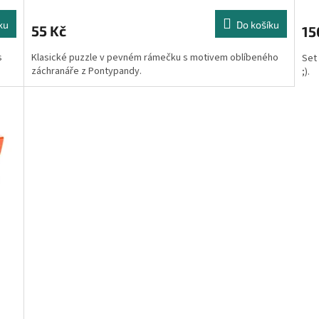
ku
Do košíku
55 Kč
15
s
Klasické puzzle v pevném rámečku s motivem oblíbeného
Set
záchranáře z Pontypandy.
;).