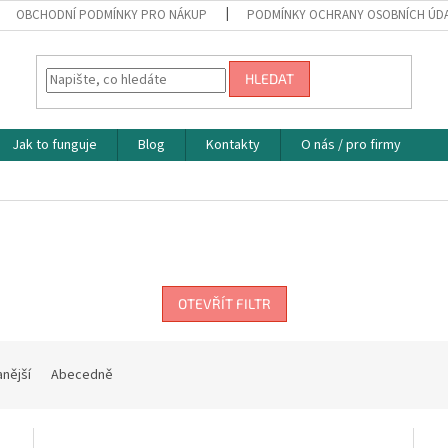
OBCHODNÍ PODMÍNKY PRO NÁKUP
PODMÍNKY OCHRANY OSOBNÍCH ÚD
HLEDAT
Jak to funguje
Blog
Kontakty
O nás / pro firmy
OTEVŘÍT FILTR
nější
Abecedně