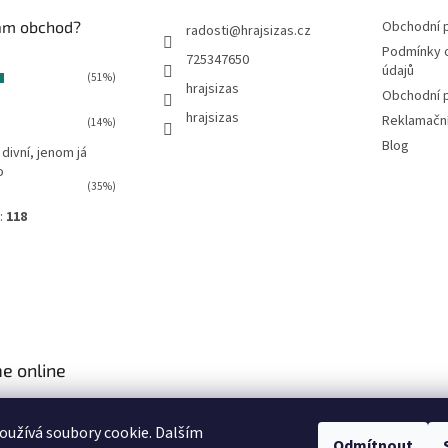
vám obchod?
Obchodní 
radosti
@
hrajsizas.cz
Podmínky 
725347650
údajů
(51%)
hrajsizas
Obchodní 
hrajsizas
Reklamačn
(14%)
Blog
 divní, jenom já
o
(35%)
:
118
e online
užívá soubory cookie. Dalším
Odmítnout