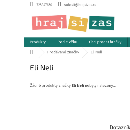
Přejít
725347650
radosti@hrajsizas.cz
na
obsah
Produkty
Podle Věku
Chci prodat hračky
Domů
Prodávané značky
Eli Neli
Eli Neli
Žádné produkty značky
Eli Neli
nebyly nalezeny...
Z
á
p
a
t
Dotazní
í