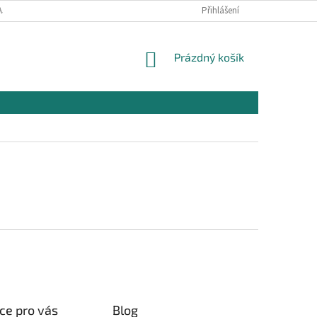
AJŮ
OBCHODNÍ PODMÍNKY PRO NÁKUP
Přihlášení
REKLAMAČNÍ PODMÍNKY
NÁKUPNÍ
Prázdný košík
KOŠÍK
ce pro vás
Blog