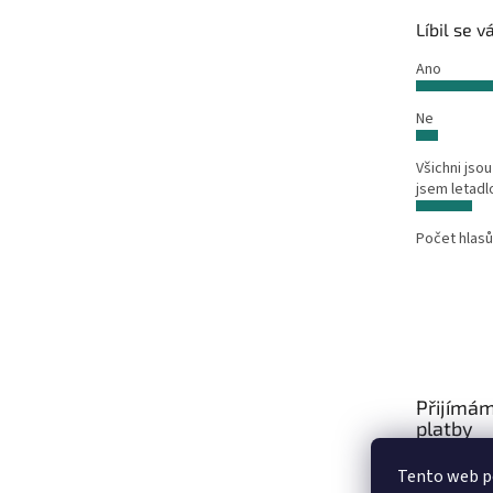
Líbil se 
Ano
Ne
Všichni jsou
jsem letadl
Počet hlasů
Přijímám
platby
Tento web po