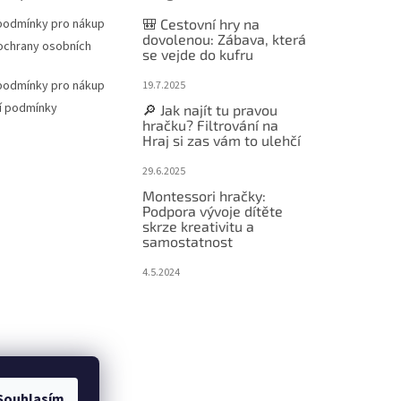
podmínky pro nákup
🎒 Cestovní hry na
dovolenou: Zábava, která
ochrany osobních
se vejde do kufru
podmínky pro nákup
19.7.2025
í podmínky
🔎 Jak najít tu pravou
hračku? Filtrování na
Hraj si zas vám to ulehčí
29.6.2025
Montessori hračky:
Podpora vývoje dítěte
skrze kreativitu a
samostatnost
4.5.2024
Souhlasím