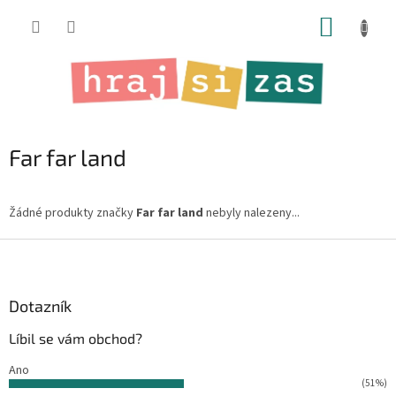
Přejít
NÁKUP
na
obsah
KOŠÍK
Far far land
Žádné produkty značky
Far far land
nebyly nalezeny...
Z
á
p
a
Dotazník
t
Líbil se vám obchod?
í
Ano
(51%)