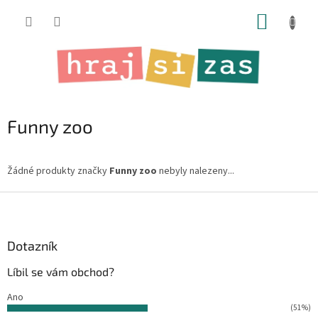
Přejít
NÁKUP
na
obsah
KOŠÍK
Funny zoo
Žádné produkty značky
Funny zoo
nebyly nalezeny...
Z
á
p
a
Dotazník
t
Líbil se vám obchod?
í
Ano
(51%)