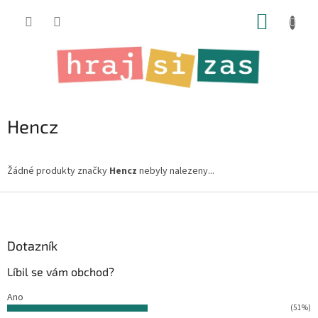
Přejít
NÁKUP
na
obsah
KOŠÍK
Hencz
Žádné produkty značky
Hencz
nebyly nalezeny...
Z
á
p
a
Dotazník
t
Líbil se vám obchod?
í
Ano
(51%)