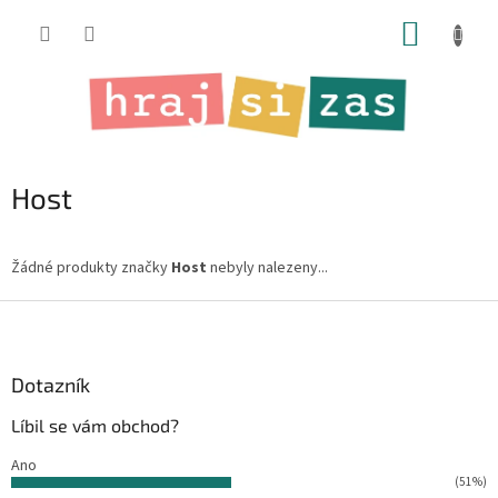
Přejít
NÁKUP
na
obsah
KOŠÍK
Host
Žádné produkty značky
Host
nebyly nalezeny...
Z
á
p
a
Dotazník
t
Líbil se vám obchod?
í
Ano
(51%)