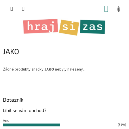
Přejít
NÁKUP
na
obsah
KOŠÍK
JAKO
Žádné produkty značky
JAKO
nebyly nalezeny...
Z
á
p
a
Dotazník
t
Líbil se vám obchod?
í
Ano
(51%)