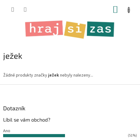
Přejít
NÁKUP
na
obsah
KOŠÍK
ježek
Žádné produkty značky
ježek
nebyly nalezeny...
Z
á
p
a
Dotazník
t
Líbil se vám obchod?
í
Ano
(51%)