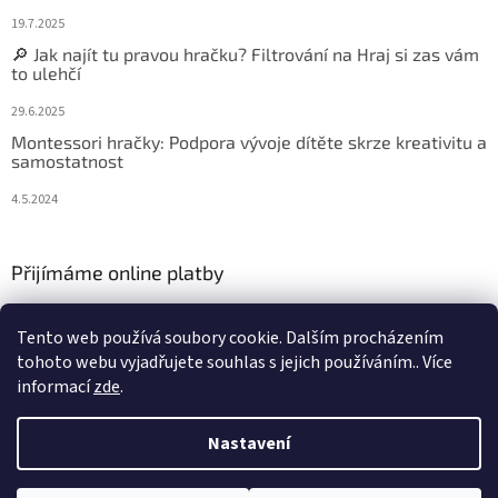
19.7.2025
🔎 Jak najít tu pravou hračku? Filtrování na Hraj si zas vám
to ulehčí
29.6.2025
Montessori hračky: Podpora vývoje dítěte skrze kreativitu a
samostatnost
4.5.2024
Přijímáme online platby
Tento web používá soubory cookie. Dalším procházením
tohoto webu vyjadřujete souhlas s jejich používáním.. Více
informací
zde
.
Vytvořil Shoptet
Nastavení
Copyright 2026
Hraj si zas
. Všechna práva vyhrazena.
Upravit