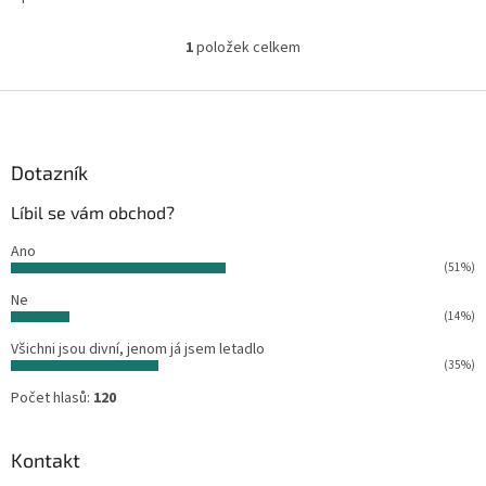
1
položek celkem
O
v
l
Z
á
á
d
p
a
a
Dotazník
c
t
í
Líbil se vám obchod?
í
p
r
Ano
v
(51%)
k
Ne
y
(14%)
v
ý
Všichni jsou divní, jenom já jsem letadlo
p
(35%)
i
Počet hlasů:
120
s
u
Kontakt