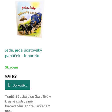
r
p
o
i
d
s
u
p
k
r
t
o
ů
d
u
k
Jede, jede poštovský
t
panáček - leporelo
ů
Skladem
59 Kč
Do košíku
Tradiční česká písnička ožívá v
krásně ilustrovaném
tvarovaném leporelu určeném
pro...