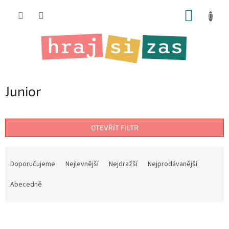
Přejít
NÁKUP
na
obsah
KOŠÍK
Junior
OTEVŘÍT FILTR
Ř
a
Doporučujeme
Nejlevnější
Nejdražší
Nejprodávanější
z
e
Abecedně
n
í
V
p
ý