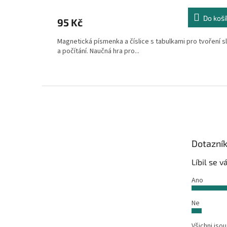
Do koší
95 Kč
Magnetická písmenka a číslice s tabulkami pro tvoření s
a počítání. Naučná hra pro...
Z
á
p
a
t
Dotazní
í
Líbil se 
Ano
Ne
Všichni jsou