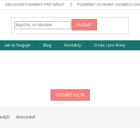
OBCHODNÍ PODMÍNKY PRO NÁKUP
PODMÍNKY OCHRANY OSOBNÍCH ÚD
HLEDAT
Jak to funguje
Blog
Kontakty
O nás / pro firmy
OTEVŘÍT FILTR
nější
Abecedně