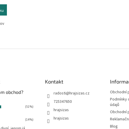
ku
lov
O
v
l
á
d
a
c
í
k
Kontakt
Informa
p
r
vám obchod?
Obchodní 
radosti
@
hrajsizas.cz
v
Podmínky 
725347650
k
údajů
(51%)
y
hrajsizas
Obchodní 
v
hrajsizas
ý
Reklamačn
(14%)
p
Blog
 divní, jenom já