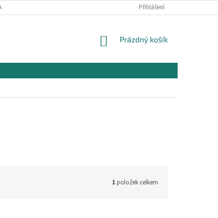
AJŮ
OBCHODNÍ PODMÍNKY PRO NÁKUP
Přihlášení
REKLAMAČNÍ PODMÍNKY
NÁKUPNÍ
Prázdný košík
KOŠÍK
1
položek celkem