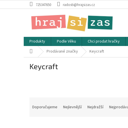
Přejít
725347650
radosti@hrajsizas.cz
na
obsah
Produkty
Podle Věku
Chci prodat hračky
Domů
Prodávané značky
Keycraft
Keycraft
Ř
a
Doporučujeme
Nejlevnější
Nejdražší
Nejprodáva
z
e
V
n