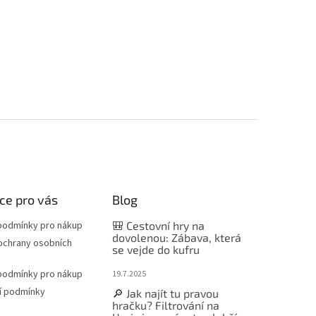
ce pro vás
Blog
podmínky pro nákup
🎒 Cestovní hry na
dovolenou: Zábava, která
ochrany osobních
se vejde do kufru
podmínky pro nákup
19.7.2025
í podmínky
🔎 Jak najít tu pravou
hračku? Filtrování na