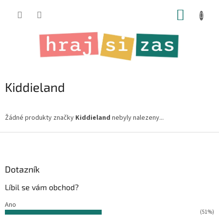
Přejít
NÁKUP
na
obsah
KOŠÍK
Kiddieland
Žádné produkty značky
Kiddieland
nebyly nalezeny...
Z
á
p
a
Dotazník
t
Líbil se vám obchod?
í
Ano
(51%)