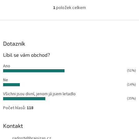
1
položek celkem
O
v
l
Z
á
á
d
p
a
a
Dotazník
c
t
í
Líbil se vám obchod?
í
p
r
Ano
v
(51%)
k
Ne
y
(14%)
v
ý
Všichni jsou divní, jenom já jsem letadlo
p
(35%)
i
Počet hlasů:
118
s
u
Kontakt
radosti
@
hrajsizas.cz