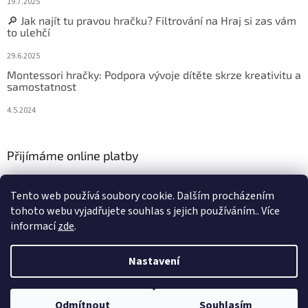
19.7.2025
🔎 Jak najít tu pravou hračku? Filtrování na Hraj si zas vám
to ulehčí
29.6.2025
Montessori hračky: Podpora vývoje dítěte skrze kreativitu a
samostatnost
4.5.2024
Přijímáme online platby
Tento web používá soubory cookie. Dalším procházením
tohoto webu vyjadřujete souhlas s jejich používáním.. Více
informací
zde
.
Vytvořil Shoptet
Nastavení
Copyright 2026
Hraj si zas
. Všechna práva vyhrazena.
Upravit
Odmítnout
Souhlasím
nastavení cookies