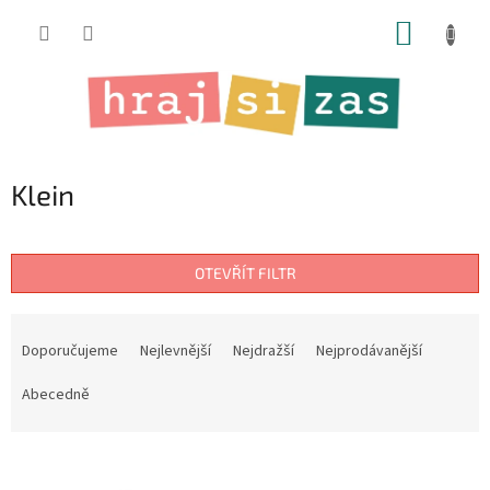
Přejít
NÁKUP
na
obsah
KOŠÍK
Klein
OTEVŘÍT FILTR
Ř
a
Doporučujeme
Nejlevnější
Nejdražší
Nejprodávanější
z
e
Abecedně
n
í
V
p
ý