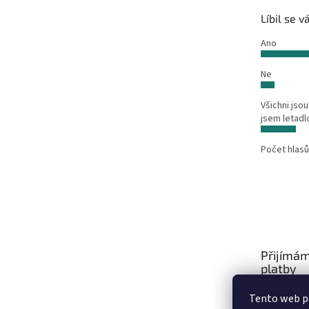
Líbil se 
Ano
Ne
Všichni jsou
jsem letadl
Počet hlasů
Přijímám
platby
Tento web po