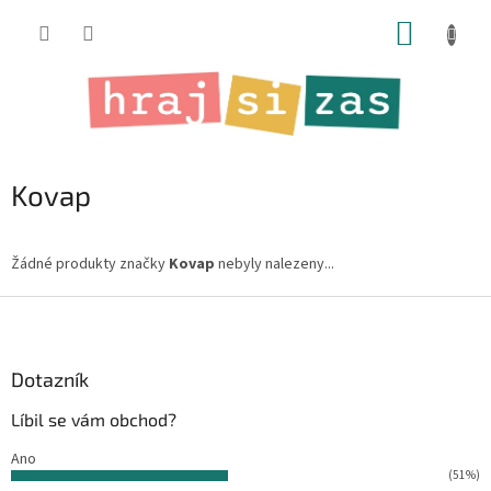
Přejít
NÁKUP
na
obsah
KOŠÍK
Kovap
Žádné produkty značky
Kovap
nebyly nalezeny...
Z
á
p
a
Dotazník
t
Líbil se vám obchod?
í
Ano
(51%)