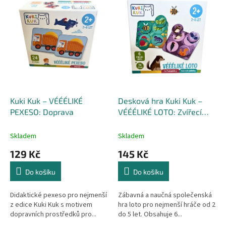
r
p
o
i
d
s
u
p
k
r
t
o
ů
d
u
k
Kuki Kuk – VÉÉÉLIKÉ
Desková hra Kuki Kuk –
t
PEXESO: Doprava
VÉÉÉLIKÉ LOTO: Zvířecí
ů
pelíšky
Skladem
Skladem
129 Kč
145 Kč
Do košíku
Do košíku
Didaktické pexeso pro nejmenší
Zábavná a naučná společenská
z edice Kuki Kuk s motivem
hra loto pro nejmenší hráče od 2
dopravních prostředků pro...
do 5 let. Obsahuje 6...