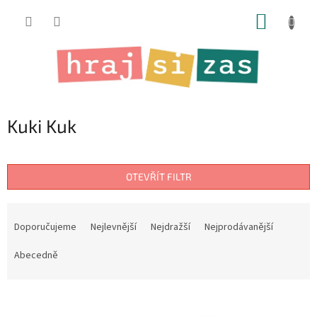
Přejít
NÁKUP
na
obsah
KOŠÍK
Kuki Kuk
OTEVŘÍT FILTR
Ř
a
Doporučujeme
Nejlevnější
Nejdražší
Nejprodávanější
z
e
Abecedně
n
í
V
p
ý