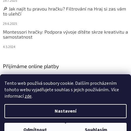
19.7.2025
🔎 Jak najít tu pravou hračku? Filtrování na Hraj si zas vám
to ulehčí
29.6.2025
Montessori hračky: Podpora vývoje dítěte skrze kreativitu a
samostatnost
4.5.2024
Přijímáme online platby
Tento web používá soubory cookie. Dalším procházením
tohoto webu vyjadřujete souhlas s jejich používáním.. Více
informací
zde
.
Vytvořil Shoptet
Nastavení
Copyright 2026
Hraj si zas
. Všechna práva vyhrazena.
Upravit
Odmítnout
Souhlasím
nastavení cookies