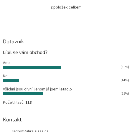
2
položek celkem
O
v
l
Z
á
á
d
p
a
a
Dotazník
c
t
í
Líbil se vám obchod?
í
p
r
Ano
v
(51%)
k
Ne
y
(14%)
v
ý
Všichni jsou divní, jenom já jsem letadlo
p
(35%)
i
Počet hlasů:
118
s
u
Kontakt
radosti
@
hrajsizas.cz