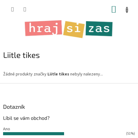
Přejít
NÁKUP
na
obsah
KOŠÍK
Liitle tikes
Žádné produkty značky
Liitle tikes
nebyly nalezeny...
Z
á
p
a
Dotazník
t
Líbil se vám obchod?
í
Ano
(51%)