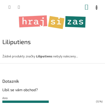
Přejít
NÁKUP
na
obsah
KOŠÍK
Liliputiens
Žádné produkty značky
Liliputiens
nebyly nalezeny...
Z
á
p
a
Dotazník
t
Líbil se vám obchod?
í
Ano
(51%)