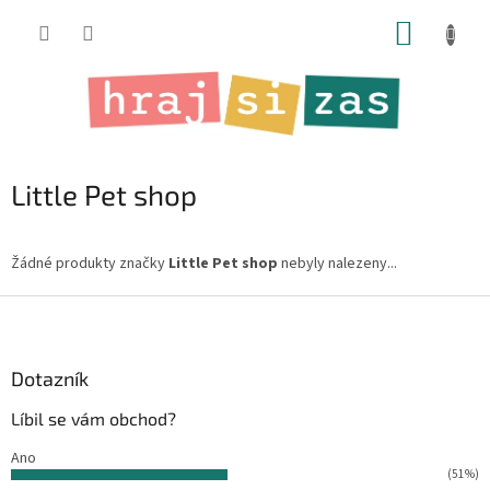
Přejít
NÁKUP
na
obsah
KOŠÍK
Little Pet shop
Žádné produkty značky
Little Pet shop
nebyly nalezeny...
Z
á
p
a
Dotazník
t
Líbil se vám obchod?
í
Ano
(51%)