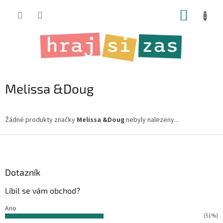
Přejít
NÁKUP
na
obsah
KOŠÍK
Melissa &Doug
Žádné produkty značky
Melissa &Doug
nebyly nalezeny...
Z
á
p
a
Dotazník
t
Líbil se vám obchod?
í
Ano
(51%)