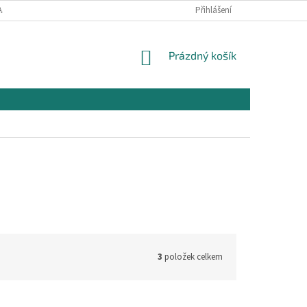
AJŮ
OBCHODNÍ PODMÍNKY PRO NÁKUP
Přihlášení
REKLAMAČNÍ PODMÍNKY
NÁKUPNÍ
Prázdný košík
KOŠÍK
3
položek celkem