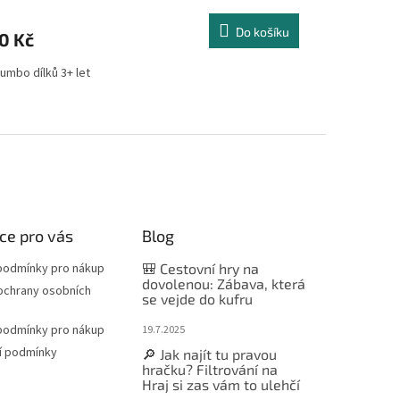
Do košíku
0 Kč
umbo dílků 3+ let
ce pro vás
Blog
podmínky pro nákup
🎒 Cestovní hry na
dovolenou: Zábava, která
ochrany osobních
se vejde do kufru
podmínky pro nákup
19.7.2025
í podmínky
🔎 Jak najít tu pravou
hračku? Filtrování na
Hraj si zas vám to ulehčí