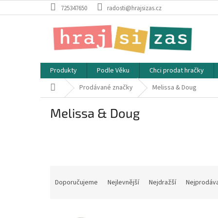
Přejít
725347650
radosti@hrajsizas.cz
na
obsah
Produkty
Podle Věku
Chci prodat hračky
Domů
Prodávané značky
Melissa & Doug
Melissa & Doug
Ř
a
Doporučujeme
Nejlevnější
Nejdražší
Nejprodáva
z
e
V
n