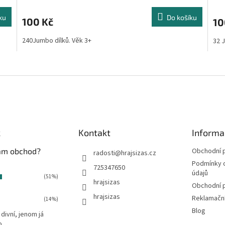
ku
Do košíku
100 Kč
10
240Jumbo dílků. Věk 3+
32 J
O
v
l
á
d
a
c
í
k
Kontakt
Informa
p
r
vám obchod?
Obchodní 
radosti
@
hrajsizas.cz
v
Podmínky 
725347650
k
údajů
(51%)
y
hrajsizas
Obchodní 
v
hrajsizas
ý
Reklamačn
(14%)
p
Blog
 divní, jenom já
i
o