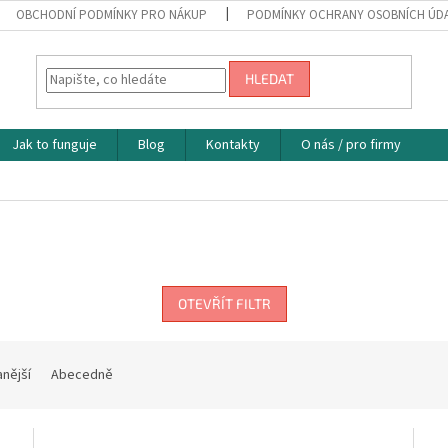
OBCHODNÍ PODMÍNKY PRO NÁKUP
PODMÍNKY OCHRANY OSOBNÍCH ÚD
HLEDAT
Jak to funguje
Blog
Kontakty
O nás / pro firmy
OTEVŘÍT FILTR
nější
Abecedně