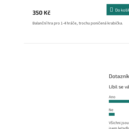
Do koší
350 Kč
Balanční hra pro 1-4 hráče, trochu poničená krabička.
Z
á
p
a
t
Dotazní
í
Líbil se 
Ano
Ne
Všichni jsou
jsem letadl