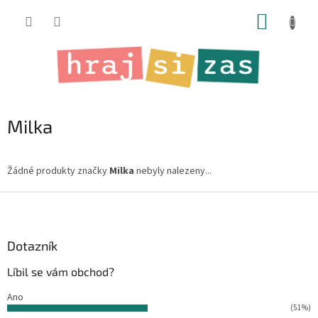
Přejít
NÁKUP
na
obsah
KOŠÍK
Milka
Žádné produkty značky
Milka
nebyly nalezeny...
Z
á
p
a
Dotazník
t
Líbil se vám obchod?
í
Ano
(51%)