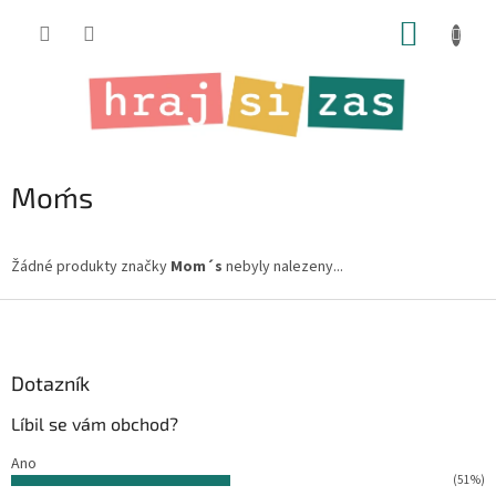
Přejít
NÁKUP
na
obsah
KOŠÍK
Mom´s
Žádné produkty značky
Mom´s
nebyly nalezeny...
Z
á
p
a
Dotazník
t
Líbil se vám obchod?
í
Ano
(51%)