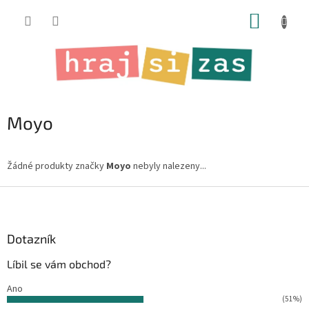
Přejít
NÁKUP
na
obsah
KOŠÍK
Moyo
Žádné produkty značky
Moyo
nebyly nalezeny...
Z
á
p
a
Dotazník
t
Líbil se vám obchod?
í
Ano
(51%)