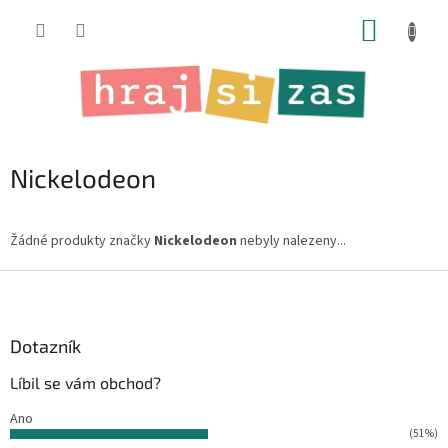
Přejít
NÁKUP
na
obsah
KOŠÍK
Nickelodeon
Žádné produkty značky
Nickelodeon
nebyly nalezeny...
Z
á
p
a
Dotazník
t
Líbil se vám obchod?
í
Ano
(51%)