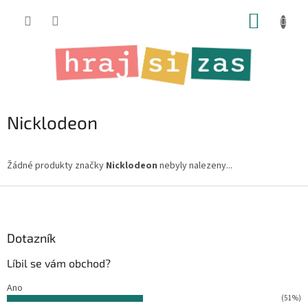
Přejít
NÁKUP
na
obsah
KOŠÍK
Nicklodeon
Žádné produkty značky
Nicklodeon
nebyly nalezeny...
Z
á
p
a
Dotazník
t
Líbil se vám obchod?
í
Ano
(51%)