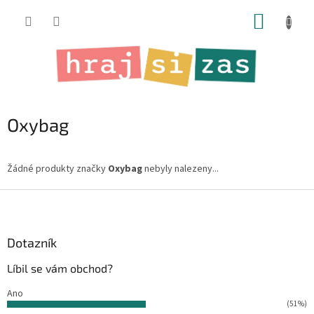
Přejít
NÁKUP
na
obsah
KOŠÍK
Oxybag
Žádné produkty značky
Oxybag
nebyly nalezeny...
Z
á
p
a
Dotazník
t
Líbil se vám obchod?
í
Ano
(51%)